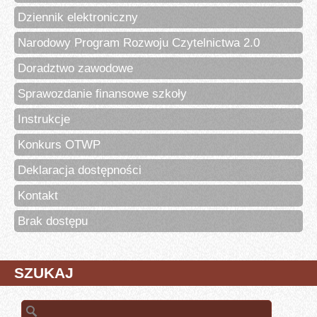
Dziennik elektroniczny
Narodowy Program Rozwoju Czytelnictwa 2.0
Doradztwo zawodowe
Sprawozdanie finansowe szkoły
Instrukcje
Konkurs OTWP
Deklaracja dostępności
Kontakt
Brak dostępu
SZUKAJ
Szukaj: