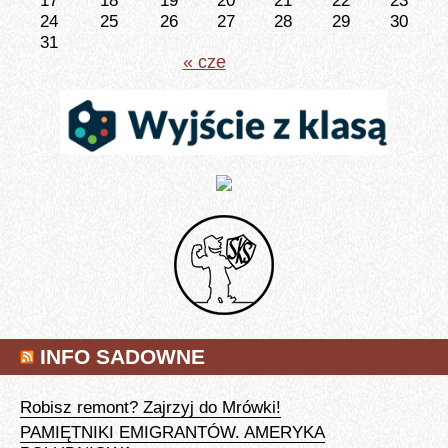
17
18
19
20
21
22
23
24
25
26
27
28
29
30
31
« cze
INFO SADOWNE
Robisz remont? Zajrzyj do Mrówki!
PAMIĘTNIKI EMIGRANTÓW. AMERYKA