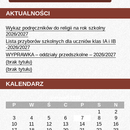
AKTUALNOŚCI
Wykaz podręczników do religii na rok szkolny
2026/2027
Lista przyborów szkolnych dla uczniów klas IA i IB
-2026/2027
WYPRAWKA – oddziały przedszkolne – 2026/2027
(brak tytułu)
(brak tytułu)
KALENDARZ
sierpień 2026
P
W
Ś
C
P
S
N
1
2
3
4
5
6
7
8
9
10
11
12
13
14
15
16