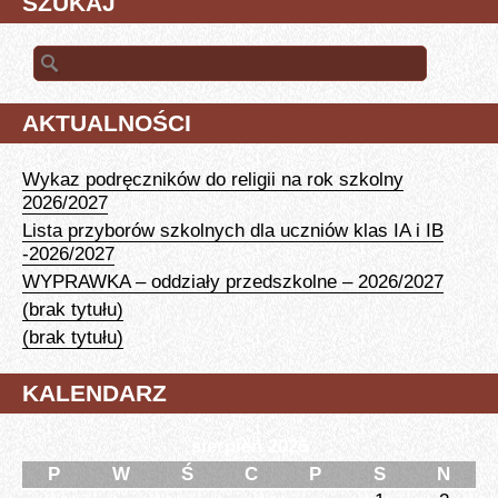
SZUKAJ
Szukaj:
AKTUALNOŚCI
Wykaz podręczników do religii na rok szkolny
2026/2027
Lista przyborów szkolnych dla uczniów klas IA i IB
-2026/2027
WYPRAWKA – oddziały przedszkolne – 2026/2027
(brak tytułu)
(brak tytułu)
KALENDARZ
sierpień 2026
P
W
Ś
C
P
S
N