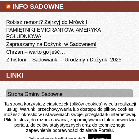
INFO SADOWNE
Robisz remont? Zajrzyj do Mrówki!
PAMIĘTNIKI EMIGRANTÓW. AMERYKA
POŁUDNIOWA
Zapraszamy na Dożynki w Sadownem!
Chrzan – warto go jeść…
Z historii – Sadowianki – Urodziny i Dożynki 2025
LINKI
Strona Gminy Sadowne
Ta strona korzysta z ciasteczek (plików cookies) w celu realizacji
Portal INFO SADOWNE
usług. Warunki przechowywania lub dostępu do plików cookies
możesz określić w ustawieniach swojej przeglądarki internetowej.
Pliki te służą do rozpoznawania, zapamiętywania faktu odwiedzin
portalu, do celów statystycznych oraz do technicznego
zapewnienia poprawności działania Portalu.
Jak wyłączyć pliki cookie?