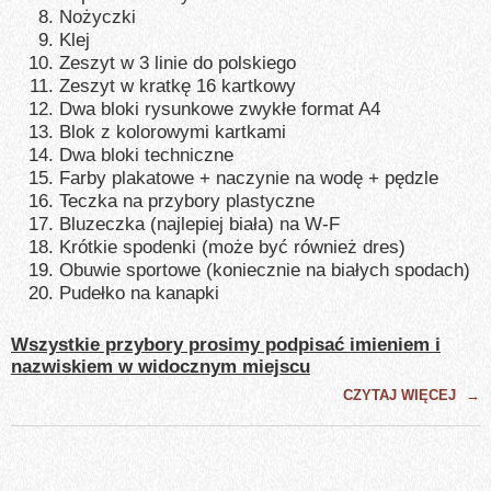
Nożyczki
Klej
Zeszyt w 3 linie do polskiego
Zeszyt w kratkę 16 kartkowy
Dwa bloki rysunkowe zwykłe format A4
Blok z kolorowymi kartkami
Dwa bloki techniczne
Farby plakatowe + naczynie na wodę + pędzle
Teczka na przybory plastyczne
Bluzeczka (najlepiej biała) na W-F
Krótkie spodenki (może być również dres)
Obuwie sportowe (koniecznie na białych spodach)
Pudełko na kanapki
Wszystkie przybory prosimy podpisać imieniem i
nazwiskiem w widocznym miejscu
CZYTAJ WIĘCEJ
→