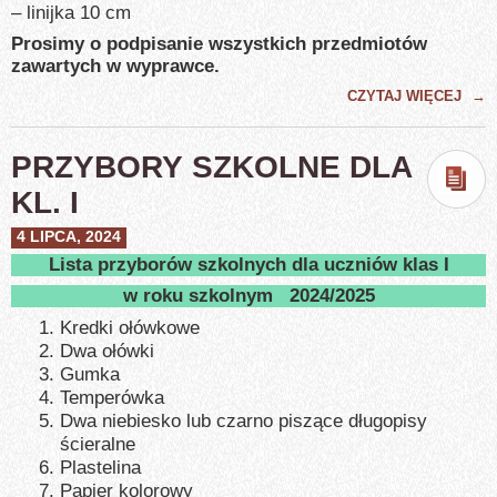
– linijka 10 cm
Prosimy o podpisanie wszystkich przedmiotów
zawartych w wyprawce.
CZYTAJ WIĘCEJ
→
PRZYBORY SZKOLNE DLA
KL. I
4 LIPCA, 2024
Lista przyborów szkolnych dla uczniów klas I
w roku szkolnym 2024/2025
Kredki ołówkowe
Dwa ołówki
Gumka
Temperówka
Dwa niebiesko lub czarno piszące długopisy
ścieralne
Plastelina
Papier kolorowy