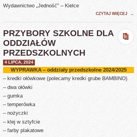
Wydawnictwo „Jedność” – Kielce
CZYTAJ WIĘCEJ
→
PRZYBORY SZKOLNE DLA
ODDZIAŁÓW
PRZEDSZKOLNYCH
4 LIPCA, 2024
WYPRAWKA – oddziały przedszkolne 2024/2025
– kredki ołówkowe (polecamy kredki grube BAMBINO)
– dwa ołówki
– gumka
– temperówka
– nożyczki
– klej w sztyfcie
– farby plakatowe