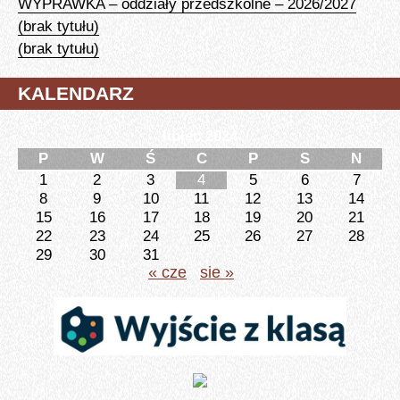
WYPRAWKA – oddziały przedszkolne – 2026/2027
(brak tytułu)
(brak tytułu)
KALENDARZ
lipiec 2024
P
W
Ś
C
P
S
N
1
2
3
4
5
6
7
8
9
10
11
12
13
14
15
16
17
18
19
20
21
22
23
24
25
26
27
28
29
30
31
« cze
sie »