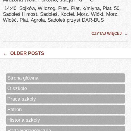
14:40 Sojków, Wilczog. Płat., Płat, k/młyna, Płat. 50,
Sadoleś II most, Sadoleś, Kociel.,Morz. Włóki, Morz.
Włość, Płat. Agrola, Sadoleś przyst DAR-BUS
CZYTAJ WIĘCEJ
→
←
OLDER POSTS
Strona główna
O szkole
Praca szkoły
Patron
Historia szkoły
Rada Pedagogiczna