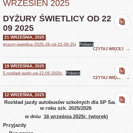
WRZESIEŃ 2025
DYŻURY ŚWIETLICY OD 22
09 2025
21 WRZEŚNIA, 2025
dyzury-swietlica-2025-26-od-22-09-25r
Pobierz
CZYTAJ WIĘCEJ
→
19 WRZEŚNIA, 2025
5.rozklad-jazdy-od-22.09.2025r.
Pobierz
CZYTAJ WIĘCEJ
→
12 WRZEŚNIA, 2025
Rozkład jazdy autobusów szkolnych dla SP Sadowne
w roku szk. 2025/2026
w dniu
16 września 2025r. (wtorek)
Przyjazdy