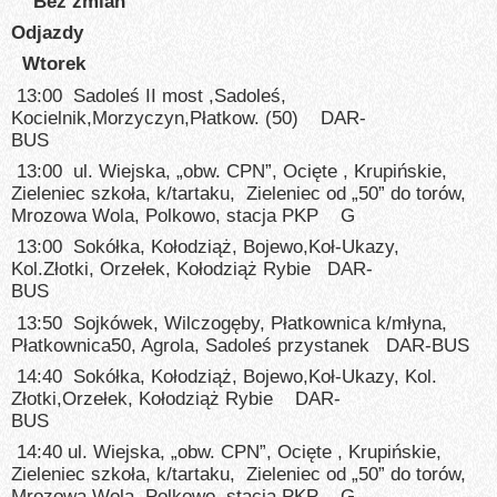
Bez zmian
Odjazdy
Wtorek
13:00 Sadoleś II most ,Sadoleś,
Kocielnik,Morzyczyn,Płatkow. (50) DAR-
BUS
13:00 ul. Wiejska, „obw. CPN”, Ocięte , Krupińskie,
Zieleniec szkoła, k/tartaku, Zieleniec od „50” do torów,
Mrozowa Wola, Polkowo, stacja PKP G
13:00 Sokółka, Kołodziąż, Bojewo,Koł-Ukazy,
Kol.Złotki, Orzełek, Kołodziąż Rybie DAR-
BUS
13:50 Sojkówek, Wilczogęby, Płatkownica k/młyna,
Płatkownica50, Agrola, Sadoleś przystanek DAR-BUS
14:40 Sokółka, Kołodziąż, Bojewo,Koł-Ukazy, Kol.
Złotki,Orzełek, Kołodziąż Rybie DAR-
BUS
14:40 ul. Wiejska, „obw. CPN”, Ocięte , Krupińskie,
Zieleniec szkoła, k/tartaku, Zieleniec od „50” do torów,
Mrozowa Wola, Polkowo, stacja PKP G